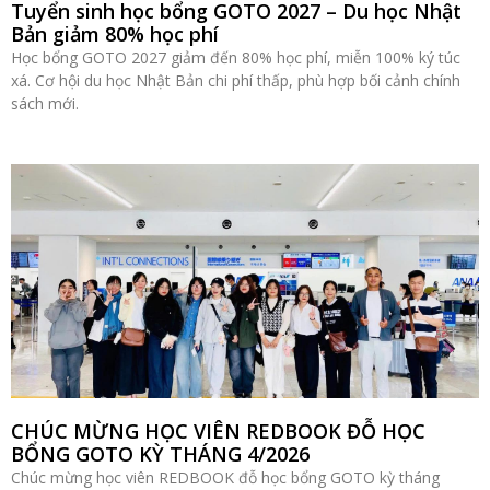
Tuyển sinh học bổng GOTO 2027 – Du học Nhật
Bản giảm 80% học phí
Học bổng GOTO 2027 giảm đến 80% học phí, miễn 100% ký túc
xá. Cơ hội du học Nhật Bản chi phí thấp, phù hợp bối cảnh chính
sách mới.
CHÚC MỪNG HỌC VIÊN REDBOOK ĐỖ HỌC
BỔNG GOTO KỲ THÁNG 4/2026
Chúc mừng học viên REDBOOK đỗ học bổng GOTO kỳ tháng