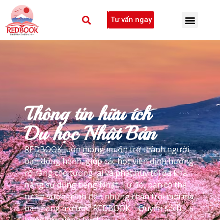
Tư vấn ngay
Thông tin hữu ích
Du học Nhật Bản
REDBOOK luôn mong muốn trở thành người
bạn đồng hành, giúp các học viên định hướng
rõ ràng cho tương lai và phát huy tối đa khả
năng sử dụng tiếng Nhật. Từ đó, bạn có thể
tự tin vươn mình đến những chân trời mới mà
bạn hằng mơ ước. REDBOOK – Quyển sách
hồng của riêng bạn!