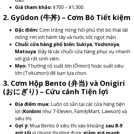
Giá tham khảo:
¥700 – ¥1,300.
2. Gyūdon (牛丼) – Cơm Bò Tiết kiệm
Đặc điểm:
Cơm trắng nóng hổi phủ thịt bò thái lát
mỏng rim với hành tây và nước sốt ngọt mặn.
Chuỗi cửa hàng phổ biến:
Sukiya
,
Yoshinoya
,
Matsuya
. Đây là các chuỗi cửa hàng phục vụ nhanh
với giá rất sinh viên.
Mẹo:
Thường có suất lớn (Ōmori) hoặc suất siêu
lớn (Tokumori) để bạn lựa chọn.
3. Cơm Hộp Bento (弁当) và Onigiri
(おにぎり) – Cứu cánh Tiện lợi
Địa điểm mua:
Luôn có sẵn tại các cửa hàng tiện
lợi (
Konbini
như 7-Eleven, FamilyMart, Lawson) và
siêu thị.
Gợi ý:
Mua Bento ở siêu thị vào khoảng
sau 8-9
giờ tối
vì chúng thường được
giảm giá mạnh