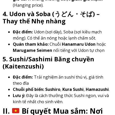
(Hanging price).
4. Udon và Soba (うどん・そば) –
Thay thế Nhẹ nhàng
Đặc điểm:
Udon (sợi dày), Soba (sợi kiều mạch
mỏng). Có thể ăn nóng hoặc lạnh chấm sốt.
Quán tham khảo:
Chuỗi
Hanamaru Udon
hoặc
Marugame Seimen
nổi tiếng với Udon tự chọn
5. Sushi/Sashimi Băng chuyền
(Kaitenzushi)
Đặc điểm:
Trải nghiệm ăn sushi thú vị, giá tính
theo đĩa
Chuỗi phổ biến:
Sushiro
,
Kura Sushi
,
Hamazushi
.
Lưu ý:
Đây là cách thưởng thức Sushi ngon, vui và
kinh tế nhất cho sinh viên.
II.
Bí quyết Mua sắm: Nơi