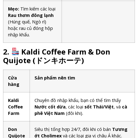
Mẹo:
Tìm kiếm các loại
Rau thơm đông lạnh
(Húng quế, Ngò rí)
hoặc rau củ đóng hộp
nhập khẩu.
2.
Kaldi Coffee Farm & Don
Quijote (ドンキホーテ)
Cửa
Sản phẩm nên tìm
hàng
Kaldi
Chuyên đồ nhập khẩu, bạn có thể tìm thấy
Coffee
Nước cốt dừa
, các loại
sốt Thái/Việt
, và
cà
Farm
phê Việt Nam
(đôi khi).
Don
Siêu thị tổng hợp 24/7, đôi khi có bán
Tương
Quijote
ớt Cholimex
và các loại gia vị châu Á khác.