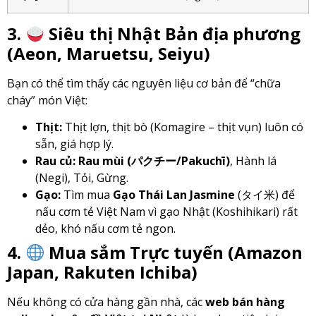
3.
Siêu thị Nhật Bản địa phương
(Aeon, Maruetsu, Seiyu)
Bạn có thể tìm thấy các nguyên liệu cơ bản để “chữa
cháy” món Việt:
Thịt:
Thịt lợn, thịt bò (Komagire – thịt vụn) luôn có
sẵn, giá hợp lý.
Rau củ:
Rau mùi (パクチー/Pakuchī)
, Hành lá
(Negi), Tỏi, Gừng.
Gạo:
Tìm mua
Gạo Thái Lan Jasmine
(タイ米) để
nấu cơm tẻ Việt Nam vì gạo Nhật (Koshihikari) rất
dẻo, khó nấu cơm tẻ ngon.
4.
Mua sắm Trực tuyến (Amazon
Japan, Rakuten Ichiba)
Nếu không có cửa hàng gần nhà, các
web bán hàng