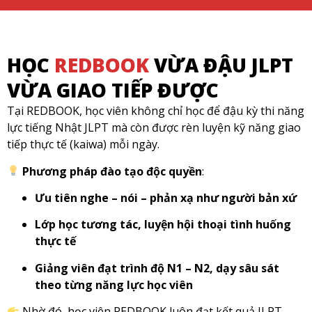
HỌC
REDBOOK
VỪA ĐẬU JLPT
VỪA GIAO TIẾP ĐƯỢC
Tại REDBOOK, học viên không chỉ học để đậu kỳ thi năng
lực tiếng Nhật JLPT mà còn được rèn luyện kỹ năng giao
tiếp thực tế (kaiwa) mỗi ngày.
Phương pháp đào tạo độc quyền
:
Ưu tiên nghe – nói – phản xạ như người bản xứ
Lớp học tương tác, luyện hội thoại tình huống
thực tế
Giảng viên đạt trình độ N1 – N2, dạy sâu sát
theo từng năng lực học viên
Nhờ đó, học viên REDBOOK luôn đạt kết quả JLPT