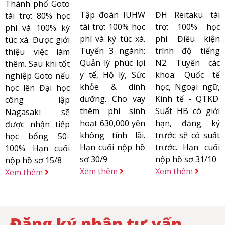
Thành phố Goto
Tập đoàn IUHW
ĐH Reitaku tài
tài trợ: 80% học
tài trợ: 100% học
trợ: 100% học
phí và 100% ký
phí và ký túc xá.
phí. Điều kiện
túc xá. Được giới
Tuyển 3 ngành:
trình độ tiếng
thiệu việc làm
Quản lý phúc lợi
N2. Tuyển các
thêm. Sau khi tốt
y tế, Hộ lý, Sức
khoa: Quốc tế
nghiệp Goto nếu
khỏe & dinh
học, Ngoại ngữ,
học lên Đại học
dưỡng. Cho vay
Kinh tế - QTKD.
công lập
thêm phí sinh
Suất HB có giới
Nagasaki sẽ
hoạt 630,000 yên
hạn, đăng ký
được nhận tiếp
không tính lãi.
trước sẽ có suất
học bổng 50-
Hạn cuối nộp hồ
trước. Hạn cuối
100%. Hạn cuối
sơ 30/9
nộp hồ sơ 31/10
nộp hồ sơ 15/8
Xem thêm
Xem thêm
Xem thêm
Đăng ký nhận tư vấn