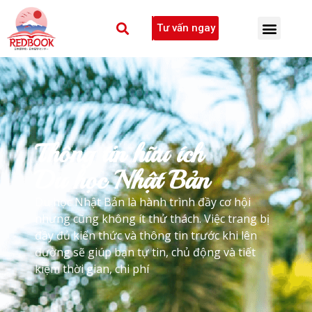
Tư vấn ngay
Thông tin hữu ích
Du học Nhật Bản
Du học Nhật Bản là hành trình đầy cơ hội
nhưng cũng không ít thử thách. Việc trang bị
đầy đủ kiến thức và thông tin trước khi lên
đường sẽ giúp bạn tự tin, chủ động và tiết
kiệm thời gian, chi phí