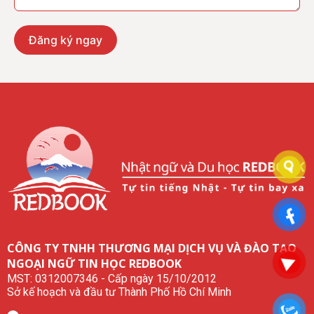
Đăng ký ngay
CÔNG TY TNHH THƯƠNG MẠI DỊCH VỤ VÀ ĐÀO TẠO
NGOẠI NGỮ TIN HỌC REDBOOK
MST: 0312007346 - Cấp ngày 15/10/2012
Sở kế hoạch và đầu tư Thành Phố Hồ Chí Minh