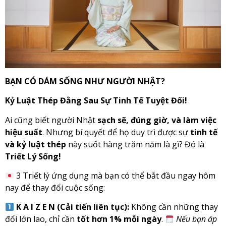
BẠN CÓ DÁM SỐNG NHƯ NGƯỜI NHẬT?
Kỷ Luật Thép Đằng Sau Sự Tinh Tế Tuyệt Đối!
Ai cũng biết người Nhật
sạch sẽ, đúng giờ, và làm việc
hiệu suất
. Nhưng bí quyết để họ duy trì được sự
tinh tế
và kỷ luật thép
này suốt hàng trăm năm là gì? Đó là
Triết Lý Sống!
3 Triết lý ứng dụng mà bạn có thể bắt đầu ngay hôm
nay để thay đổi cuộc sống:
K A I Z E N (Cải tiến liên tục):
Không cần những thay
đổi lớn lao, chỉ cần
tốt hơn 1% mỗi ngày
.
Nếu bạn áp