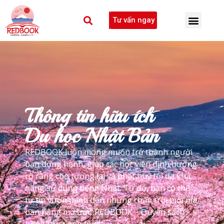
Tư vấn ngay
Thông tin hữu ích
Du học Nhật Bản
REDBOOK luôn mong muốn trở thành người
bạn đồng hành, giúp các học viên định hướng
rõ ràng cho tương lai và phát huy tối đa khả
năng sử dụng tiếng Nhật. Từ đó, bạn có thể
tự tin vươn mình đến những chân trời mới mà
bạn hằng mơ ước. REDBOOK – Quyển sách
hồng của riêng bạn!