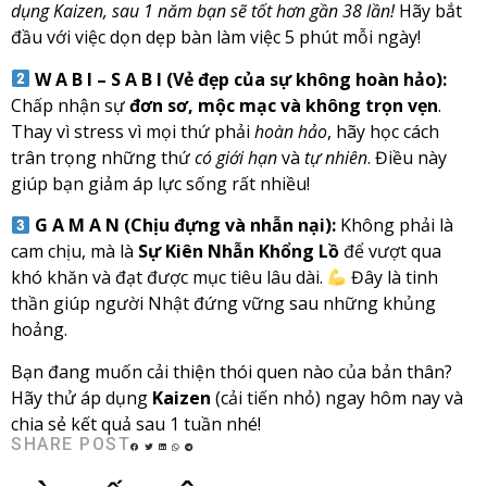
dụng Kaizen, sau 1 năm bạn sẽ tốt hơn gần 38 lần!
Hãy bắt
đầu với việc dọn dẹp bàn làm việc 5 phút mỗi ngày!
W A B I – S A B I (Vẻ đẹp của sự không hoàn hảo):
Chấp nhận sự
đơn sơ, mộc mạc và không trọn vẹn
.
Thay vì stress vì mọi thứ phải
hoàn hảo
, hãy học cách
trân trọng những thứ
có giới hạn
và
tự nhiên
. Điều này
giúp bạn giảm áp lực sống rất nhiều!
G A M A N (Chịu đựng và nhẫn nại):
Không phải là
cam chịu, mà là
Sự Kiên Nhẫn Khổng Lồ
để vượt qua
khó khăn và đạt được mục tiêu lâu dài.
Đây là tinh
thần giúp người Nhật đứng vững sau những khủng
hoảng.
Bạn đang muốn cải thiện thói quen nào của bản thân?
Hãy thử áp dụng
Kaizen
(cải tiến nhỏ) ngay hôm nay và
chia sẻ kết quả sau 1 tuần nhé!
SHARE POST