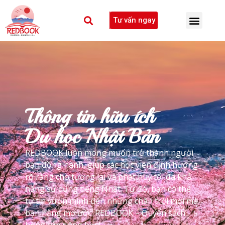
Tư vấn ngay
Thông tin hữu ích
Du học Nhật Bản
REDBOOK luôn mong muốn trở thành người
bạn đồng hành, giúp các học viên định hướng
rõ ràng cho tương lai và phát huy tối đa khả
năng sử dụng tiếng Nhật. Từ đó, bạn có thể
tự tin vươn mình đến những chân trời mới mà
bạn hằng mơ ước. REDBOOK – Quyển sách
hồng của riêng bạn!