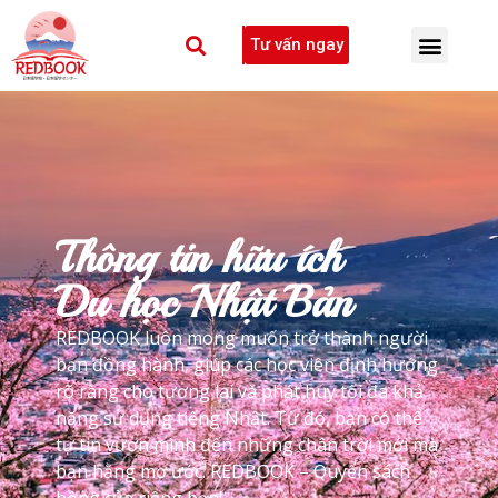
Tư vấn ngay
Thông tin hữu ích
Du học Nhật Bản
REDBOOK luôn mong muốn trở thành người
bạn đồng hành, giúp các học viên định hướng
rõ ràng cho tương lai và phát huy tối đa khả
năng sử dụng tiếng Nhật. Từ đó, bạn có thể
tự tin vươn mình đến những chân trời mới mà
bạn hằng mơ ước. REDBOOK – Quyển sách
hồng của riêng bạn!