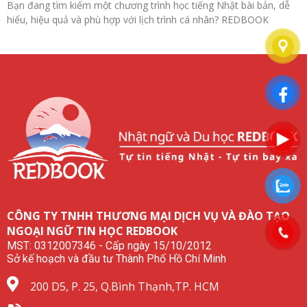
Bạn đang tìm kiếm một chương trình học tiếng Nhật bài bản, dễ
hiểu, hiệu quả và phù hợp với lịch trình cá nhân? REDBOOK
CÔNG TY TNHH THƯƠNG MẠI DỊCH VỤ VÀ ĐÀO TẠO
NGOẠI NGỮ TIN HỌC REDBOOK
MST: 0312007346 - Cấp ngày 15/10/2012
Sở kế hoạch và đầu tư Thành Phố Hồ Chí Minh
200 D5, P. 25, Q.Bình Thạnh,TP. HCM