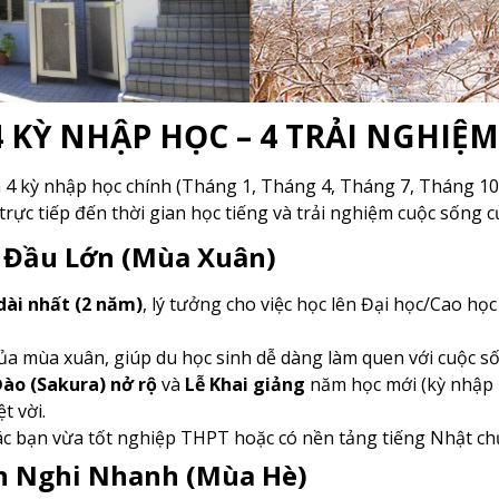
 KỲ NHẬP HỌC – 4 TRẢI NGHIỆM
 4 kỳ nhập học chính (Tháng 1, Tháng 4, Tháng 7, Tháng 10
rực tiếp đến thời gian học tiếng và trải nghiệm cuộc sống c
i Đầu Lớn (Mùa Xuân)
dài nhất (2 năm)
, lý tưởng cho việc học lên Đại học/Cao học
của mùa xuân, giúp du học sinh dễ dàng làm quen với cuộc s
ào (Sakura) nở rộ
và
Lễ Khai giảng
năm học mới (kỳ nhập h
t vời.
ác bạn vừa tốt nghiệp THPT hoặc có nền tảng tiếng Nhật ch
ch Nghi Nhanh (Mùa Hè)