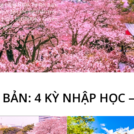
g tiếng Nhật. Từ đó, bạn
 mình đến những chân trời
mơ ước. REDBOOK – Quyển
g bạn!
BẢN: 4 KỲ NHẬP HỌC –