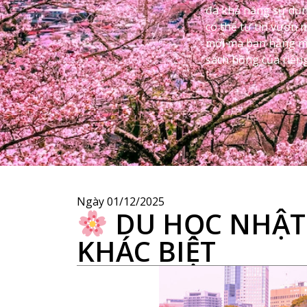
đa khả năng sử dụn
có thể tự tin vươn
mới mà bạn hằng 
sách hồng của riên
Ngày
01/12/2025
DU HỌC NHẬT 
KHÁC BIỆT