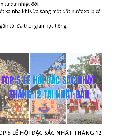
ến từ xứ nhiệt đới.
t xa nhà khi vừa sang một đất nước xa lạ có
ắn tối đa thời gian học tiếng.
OP 5 LỄ HỘI ĐẶC SẮC NHẤT THÁNG 12