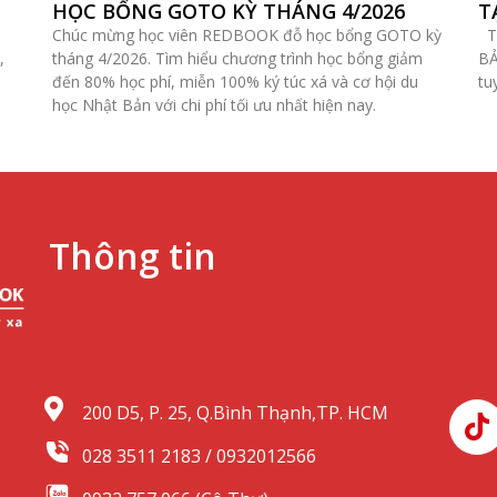
HỌC BỔNG GOTO KỲ THÁNG 4/2026
T
Chúc mừng học viên REDBOOK đỗ học bổng GOTO kỳ
TO
,
tháng 4/2026. Tìm hiểu chương trình học bổng giảm
BẢ
đến 80% học phí, miễn 100% ký túc xá và cơ hội du
tu
học Nhật Bản với chi phí tối ưu nhất hiện nay.
Thông tin
200 D5, P. 25, Q.Bình Thạnh,TP. HCM
028 3511 2183 / 0932012566