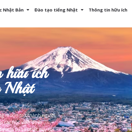
c Nhật Bản
Đào tạo tiếng Nhật
Thông tin hữu ích
n hữu ích
 Nhật
g muốn trở thành người
p các học viên định
ương lai và phát huy tối