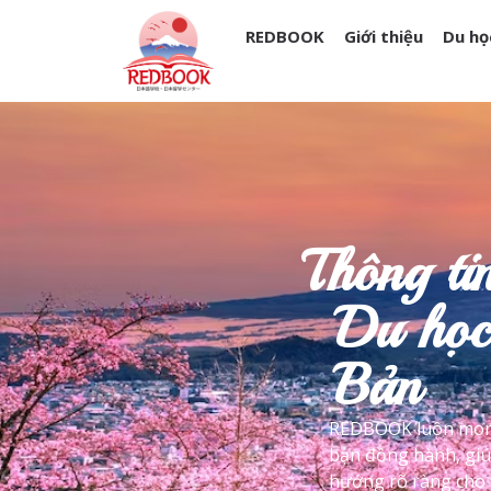
REDBOOK
Giới thiệu
Du họ
Thông ti
Du học
Bản
REDBOOK luôn mon
bạn đồng hành, giú
hướng rõ ràng cho t