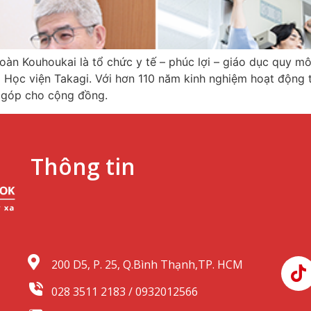
oàn Kouhoukai là tổ chức y tế – phúc lợi – giáo dục quy m
 Học viện Takagi. Với hơn 110 năm kinh nghiệm hoạt động tr
 góp cho cộng đồng.
Thông tin
200 D5, P. 25, Q.Bình Thạnh,TP. HCM
028 3511 2183 / 0932012566