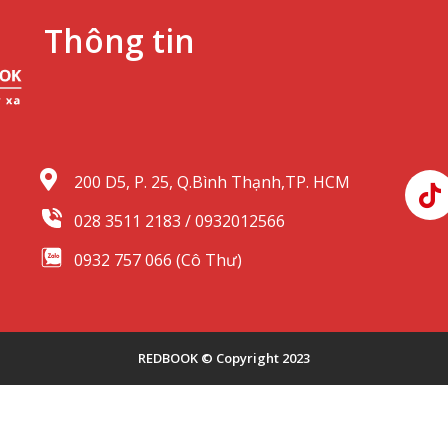
Thông tin
200 D5, P. 25, Q.Bình Thạnh,TP. HCM
028 3511 2183 / 0932012566
0932 757 066 (Cô Thư)
REDBOOK © Copyright 2023