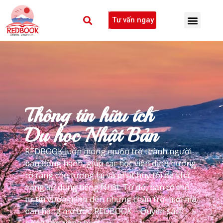
Tư vấn ngay
Thông tin hữu ích
Du học Nhật Bản
REDBOOK luôn mong muốn trở thành người
bạn đồng hành, giúp các học viên định hướng
rõ ràng cho tương lai và phát huy tối đa khả
năng sử dụng tiếng Nhật. Từ đó, bạn có thể
tự tin vươn mình đến những chân trời mới mà
bạn hằng mơ ước. REDBOOK – Quyển sách
hồng của riêng bạn!