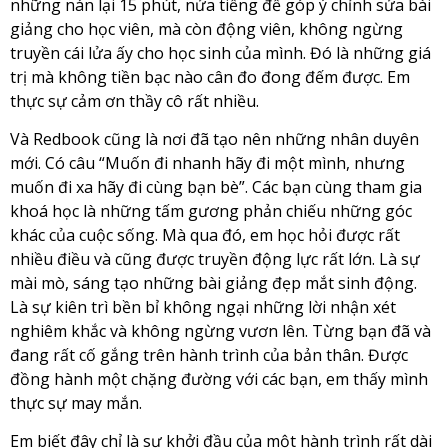
những nán lại 15 phút, nửa tiếng để góp ý chỉnh sửa bài
giảng cho học viên, mà còn động viên, không ngừng
truyền cái lửa ấy cho học sinh của mình. Đó là những giá
trị mà không tiền bạc nào cân đo đong đếm được. Em
thực sự cảm ơn thầy cô rất nhiều.
Và Redbook cũng là nơi đã tạo nên những nhân duyên
mới. Có câu “Muốn đi nhanh hãy đi một mình, nhưng
muốn đi xa hãy đi cùng bạn bè”. Các bạn cùng tham gia
khoá học là những tấm gương phản chiếu những góc
khác của cuộc sống. Mà qua đó, em học hỏi được rất
nhiều điều và cũng được truyền động lực rất lớn. Là sự
mài mò, sáng tạo những bài giảng đẹp mắt sinh động.
Là sự kiên trì bền bỉ không ngại những lời nhận xét
nghiêm khắc và không ngừng vươn lên. Từng bạn đã và
đang rất cố gắng trên hành trình của bản thân. Được
đồng hành một chặng đường với các bạn, em thấy mình
thực sự may mắn.
Em biết đây chỉ là sự khởi đầu của một hành trình rất dài