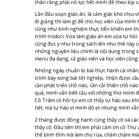
thân rằng phải nỗ lực hết mình để theo kịp 
Lần đầu soạn giáo án, là cảm giác khó chịu 
đi giảng thì làm gì để cho học viên của mình 
cũng như kinh nghiệm thực tiễn khiến em thấy
trình Irodori. Vừa làm giáo án em vừa tự hỏi
cũng đọc y như trong sách lên như thế này 
những nguyên liệu chính là nội dung trong s
menu đa dạng, cả giáo viên và học viên cũng
Những ngày chuẩn bị bài thực hành cá nhân, e
trình bày xong bài tốt nghiệp, nhận được câu
cần phát triển chỗ nào, cần cải thiện chỗ n
quá, mình vẫn biết cầu với những thứ mình đ
Cô Trâm có hỏi tụi em có thấy tự hào sau kh
hết, mà tự hào vì mình dở ẹt nhưng mình vẫ
2 tháng được đồng hành cùng thầy cô và các 
thầy cô. Đầu tiên thì em phải cảm ơn cô Thư ạ
thể bình tĩnh mà làm chú rùa, chầm chậm mà 