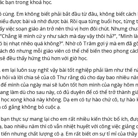
các bạn trong khoá học.
vô cùng. Em không biết phải bắt đầu từ đâu, không biết cách
hiểu được bài và nhớ được bài. Rồi qua từng buổi học, từng t
 việc soạn giáo án trở nên thú vị hơn đôi chút. Nhưng chưa
: “Chẳng lẽ mình cứ y như sách mà dạy vậy thôi hả?”, “Mình
có bị nhạt nhẽo quá không?”. Nhờ cô Trâm gợi ý mà em đã 
ách đó nhưng mỗi giáo viên có thể chế biến theo phong các
 sẽ đều thấy hứng thú hơn với giờ học.
m lại luôn suy nghĩ: vậy bài tốt nghiệp phải làm như thế nà
 hỏi và lời chia sẻ của cô Thư rằng dù cho dạy bao nhiêu nă
ào để mình của ngày mai sẽ luôn tốt hơn mình của ngày hôm n
ang làm dù cho sau này, có đủ duyên để có thể trở thành gi
i học xong khoá này không. Dạ em có tự hào chứ cô, tự hào 
n cố gắng không bỏ cuộc ạ.
bạn thực sự mang lại cho em rất nhiều kiến thức bổ ích, đ
, bao nhiêu năm thì cô vẫn nhiệt huyết với công việc giảng d
tiến nhưng chất lượng cô ạ. Em rất biết ơn sự tỉ mỉ của thầ