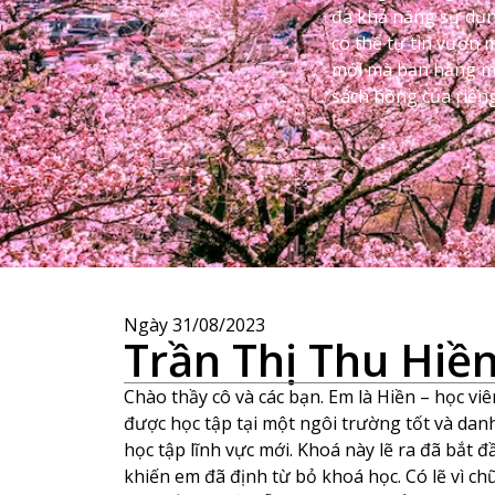
đa khả năng sử dụn
có thể tự tin vươn
mới mà bạn hằng 
sách hồng của riên
Ngày
31/08/2023
Trần Thị Thu Hiề
Chào thầy cô và các bạn. Em là Hiền – học 
được học tập tại một ngôi trường tốt và danh
học tập lĩnh vực mới. Khoá này lẽ ra đã bắt 
khiến em đã định từ bỏ khoá học. Có lẽ vì c