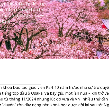
g tiếng Nhật. Từ đó, bạn
 mình đến những chân trời
mơ ước. REDBOOK – Quyển
g bạn!
n
viên khoá Đào tạo giáo viên K24. 10 năm trước nhờ sự trợ 
 tiếng top đầu ở Osaka. Và bây giờ, một lần nữa – khi trở 
đầu từ tháng 11/2024 nhưng lúc đó vừa về VN, nhiều thứ cần
hữ “duyên” còn dày nặng nên khoá học được dời lại sau tết N