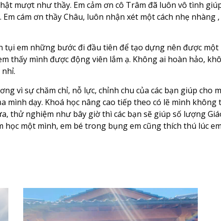
Nhật mượt như thầy. Em cảm ơn cô Trâm đã luôn vô tình giúp
. Em cám ơn thầy Châu, luôn nhận xét một cách nhẹ nhàng , 
tụi em những bước đi đầu tiên để tạo dựng nên được một b
em thấy mình được động viên lắm ạ. Không ai hoàn hảo, khô
 nhỉ.
g vì sự chăm chỉ, nỗ lực, chỉnh chu của các bạn giúp cho m
ủa mình dạy. Khoá học nâng cao tiếp theo có lẽ mình không
ửa, thử nghiệm như bây giờ thì các bạn sẽ giúp số lượng Gi
m học một mình, em bé trong bụng em cũng thích thú lúc em