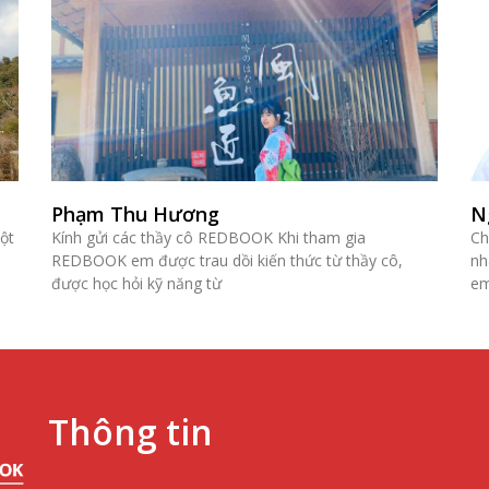
Phạm Thu Hương
N
ột
Kính gửi các thầy cô REDBOOK Khi tham gia
Ch
REDBOOK em được trau dồi kiến thức từ thầy cô,
nh
được học hỏi kỹ năng từ
em
Thông tin