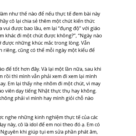
 làm như thế nào để nếu thực tế đem bài này
hầy cô lại chia sẻ thêm một chút kiến thức
 vui được bao lâu, em lại “đụng độ” với giáo
 làm khác đi một chút được không?”, “Ngày nào
gỡ được những khúc mắc trong lòng. Vẫn
h riêng, cũng có thể mỗi ngày một kiểu để
o để tốt hơn đây. Và lại một lần nữa, sau khi
m rồi thì mình vẫn phải xem đi xem lại mình
ay. Em lại thấy nhẹ nhõm đi một chút, vì may
áo viên dạy tiếng Nhật thực thụ hay không.
không phải vì mình hay mình giỏi chỗ nào
ược nghe những kinh nghiệm thực tế của các
ạy này, cô là idol để em noi theo đó ạ. Em có
y Nguyên khi giúp tụi em sửa phần phát âm,