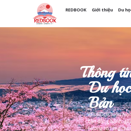
REDBOOK
Giới thiệu
Du họ
Thông ti
Du học
Bản
REDBOOK luôn mon
bạn đồng hành, giú
hướng rõ ràng cho t