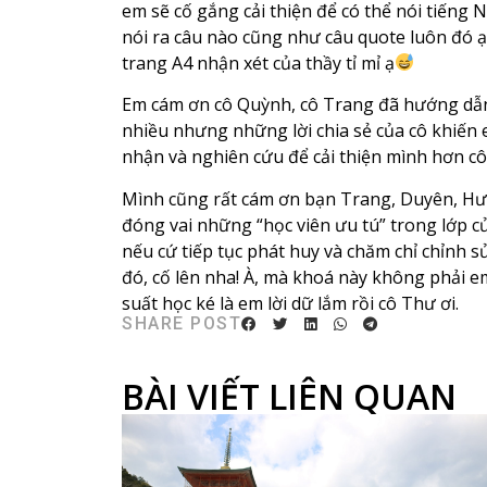
em sẽ cố gắng cải thiện để có thể nói tiếng 
nói ra câu nào cũng như câu quote luôn đó ạ
trang A4 nhận xét của thầy tỉ mỉ ạ
Em cám ơn cô Quỳnh, cô Trang đã hướng dẫn 
nhiều nhưng những lời chia sẻ của cô khiến 
nhận và nghiên cứu để cải thiện mình hơn cô
Mình cũng rất cám ơn bạn Trang, Duyên, Hươn
đóng vai những “học viên ưu tú” trong lớp c
nếu cứ tiếp tục phát huy và chăm chỉ chỉnh s
đó, cố lên nha! À, mà khoá này không phải e
suất học ké là em lời dữ lắm rồi cô Thư ơi.
SHARE POST
BÀI VIẾT LIÊN QUAN