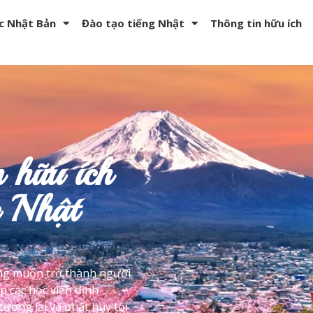
c Nhật Bản
Đào tạo tiếng Nhật
Thông tin hữu ích
n hữu ích
 Nhật
g muốn trở thành người
p các học viên định
ương lai và phát huy tối