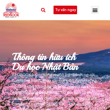
Tư vấn ngay
Thông tin hữu ích
Du học Nhật Bản
REDBOOK luôn mong muốn trở thành người
bạn đồng hành, giúp các học viên định hướng
rõ ràng cho tương lai và phát huy tối đa khả
năng sử dụng tiếng Nhật. Từ đó, bạn có thể
tự tin vươn mình đến những chân trời mới mà
bạn hằng mơ ước. REDBOOK – Quyển sách
hồng của riêng bạn!